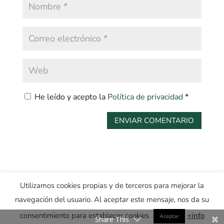
He leído y acepto la
Política de privacidad
*
Utilizamos cookies propias y de terceros para mejorar la
navegación del usuario. Al aceptar este mensaje, nos da su
© SENDEROS DE SILENCIO |
Diseñador Web
: Max Camuñas |
consentimiento para establecer cookies
+info
Privacidad
·
Aviso legal
·
Cookies
Aceptar
Share This