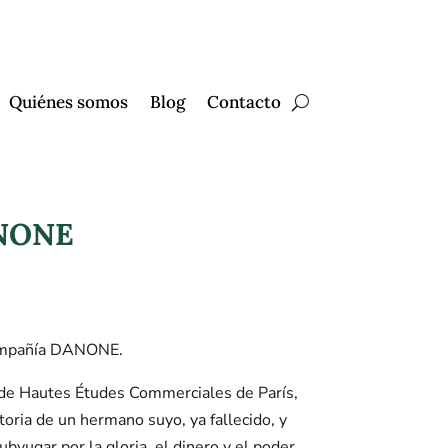
Quiénes somos
Blog
Contacto
ANONE
compañía DANONE.
 de Hautes Études Commerciales de París,
toria de un hermano suyo, ya fallecido, y
ubyugar por la gloria, el dinero y el poder.