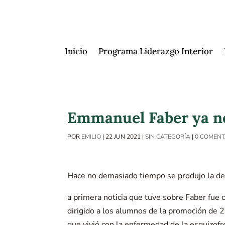
Inicio
Programa Liderazgo Interior
Emmanuel Faber ya n
POR
EMILIO
|
22 JUN 2021
|
SIN CATEGORÍA
|
0 COMENT
Hace no demasiado tiempo se produjo la d
a primera noticia que tuve sobre Faber fu
dirigido a los alumnos de la promoción de 2
que vivió con la enfermedad de la esquizofren