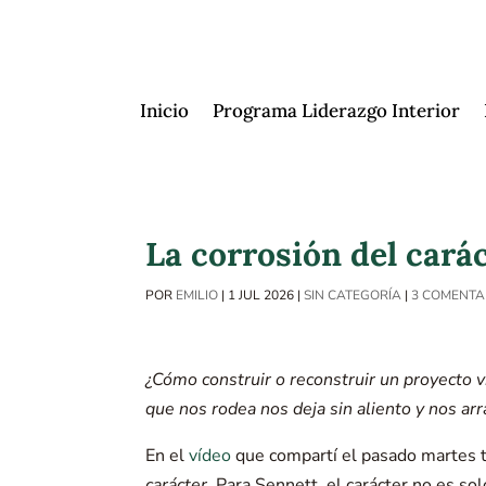
Inicio
Programa Liderazgo Interior
La corrosión del carác
POR
EMILIO
|
1 JUL 2026
|
SIN CATEGORÍA
|
3 COMENTA
¿Cómo construir o reconstruir un proyecto 
que nos rodea nos deja sin aliento y nos ar
En el
vídeo
que compartí el pasado martes t
carácter
. Para Sennett, el carácter no es s