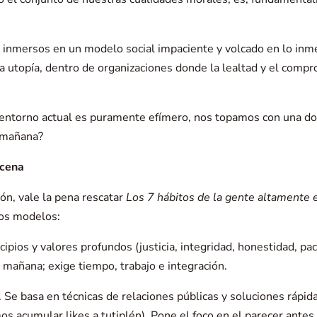
os inmersos en un modelo social impaciente y volcado en lo in
una utopía, dentro de organizaciones donde la lealtad y el com
 el entorno actual es puramente efímero, nos topamos con una do
a mañana?
scena
ón, vale la pena rescatar
Los 7 hábitos de la gente altamente e
dos modelos:
ipios y valores profundos (justicia, integridad, honestidad, pac
a mañana; exige tiempo, trabajo e integración.
a. Se basa en técnicas de relaciones públicas y soluciones rápida
s acumular likes a tutiplén). Pone el foco en el parecer antes 